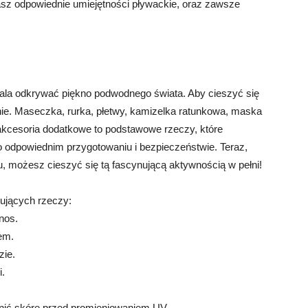
asz odpowiednie umiejętności pływackie, oraz zawsze
wala odkrywać piękno podwodnego świata. Aby cieszyć się
nie. Maseczka, rurka, płetwy, kamizelka ratunkowa, maska
kcesoria dodatkowe to podstawowe rzeczy, które
o odpowiednim przygotowaniu i bezpieczeństwie. Teraz,
, możesz cieszyć się tą fascynującą aktywnością w pełni!
pujących rzeczy:
nos.
em.
zie.
i.
onić skórę przed promieniowaniem UV.