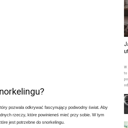
J
u
W 
to
po
od
norkelingu?
który pozwala odkrywać fascynujący podwodny świat. Aby
zbędnych rzeczy, które powinieneś mieć przy sobie. W tym
re jest potrzebne do snorkelingu.