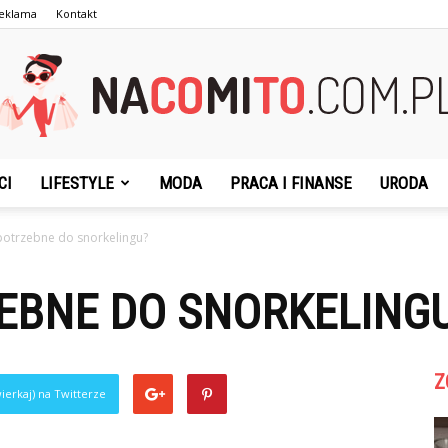
eklama
Kontakt
CI
LIFESTYLE
MODA
PRACA I FINANSE
URODA
NaCoMiTo.com.pl
 potrzebne do snorkelingu?
ZEBNE DO SNORKELING
Z
ierkaj) na Twitterze