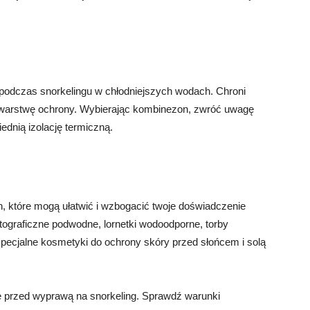
odczas snorkelingu w chłodniejszych wodach. Chroni
wą warstwę ochrony. Wybierając kombinezon, zwróć uwagę
ednią izolację termiczną.
h, które mogą ułatwić i wzbogacić twoje doświadczenie
tograficzne podwodne, lornetki wodoodporne, torby
specjalne kosmetyki do ochrony skóry przed słońcem i solą
ę przed wyprawą na snorkeling. Sprawdź warunki