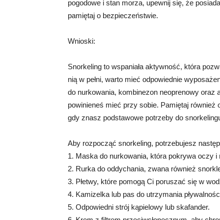
pogodowe i stan morza, upewnij się, że posiad
pamiętaj o bezpieczeństwie.
Wnioski:
Snorkeling to wspaniała aktywność, która poz
nią w pełni, warto mieć odpowiednie wyposaże
do nurkowania, kombinezon neoprenowy oraz a
powinieneś mieć przy sobie. Pamiętaj również 
gdy znasz podstawowe potrzeby do snorkelingu
Aby rozpocząć snorkeling, potrzebujesz nastę
1. Maska do nurkowania, która pokrywa oczy i 
2. Rurka do oddychania, zwana również snorkl
3. Płetwy, które pomogą Ci poruszać się w wod
4. Kamizelka lub pas do utrzymania pływalnośc
5. Odpowiedni strój kąpielowy lub skafander.
6. Krem z filtrem przeciwsłonecznym, aby chr