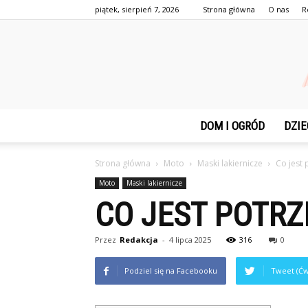
piątek, sierpień 7, 2026
Strona główna
O nas
R
DOM I OGRÓD
DZIE
Strona główna
Moto
Maski lakiernicze
Co jest
Moto
Maski lakiernicze
CO JEST POTR
Przez
Redakcja
-
4 lipca 2025
316
0
Podziel się na Facebooku
Tweet (Ćw