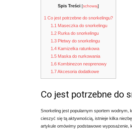
Spis Treści
[
schowaj
]
1
Co jest potrzebne do snorkelingu?
1.1
Maseczka do snorkelingu
1.2
Rurka do snorkelingu
1.3
Płetwy do snorkelingu
1.4
Kamizelka ratunkowa
1.5
Maska do nurkowania
1.6
Kombinezon neoprenowy
1.7
Akcesoria dodatkowe
Co jest potrzebne do s
Snorkeling jest popularnym sportem wodnym, 
cieszyć się tą aktywnością, istnieje kilka nie
artykule omówimy podstawowe wyposażenie, któ