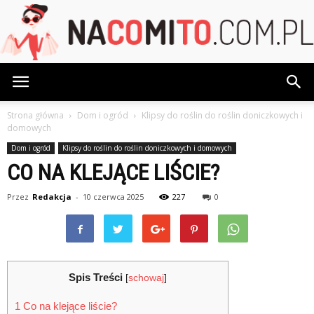
NaCoMiTo.com.pl
Strona główna
Dom i ogród
Klipsy do roślin do roślin doniczkowych i
domowych
Dom i ogród
Klipsy do roślin do roślin doniczkowych i domowych
CO NA KLEJĄCE LIŚCIE?
Przez
Redakcja
-
10 czerwca 2025
227
0
Spis Treści
[
schowaj
]
1
Co na klejące liście?