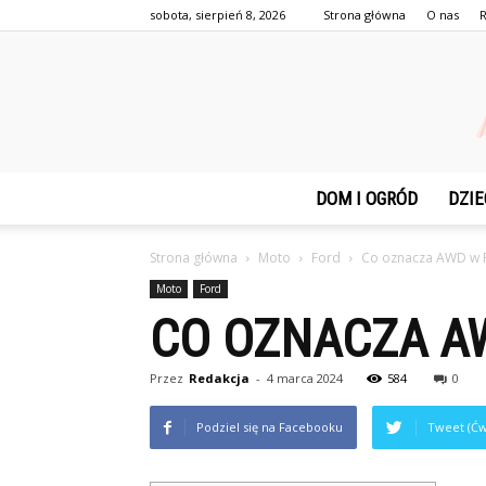
sobota, sierpień 8, 2026
Strona główna
O nas
DOM I OGRÓD
DZIE
Strona główna
Moto
Ford
Co oznacza AWD w 
Moto
Ford
CO OZNACZA A
Przez
Redakcja
-
4 marca 2024
584
0
Podziel się na Facebooku
Tweet (Ćw