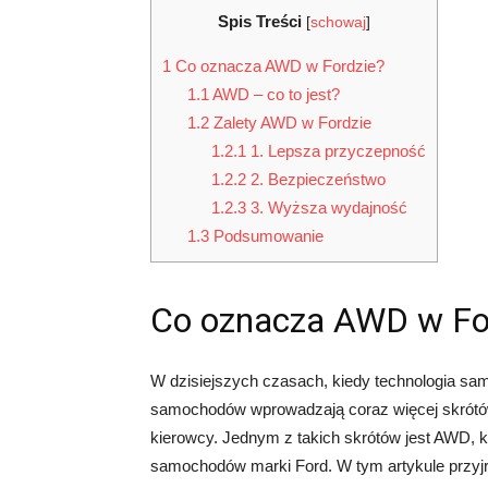
Spis Treści
[
schowaj
]
1
Co oznacza AWD w Fordzie?
1.1
AWD – co to jest?
1.2
Zalety AWD w Fordzie
1.2.1
1. Lepsza przyczepność
1.2.2
2. Bezpieczeństwo
1.2.3
3. Wyższa wydajność
1.3
Podsumowanie
Co oznacza AWD w Fo
W dzisiejszych czasach, kiedy technologia sa
samochodów wprowadzają coraz więcej skrótów 
kierowcy. Jednym z takich skrótów jest AWD, 
samochodów marki Ford. W tym artykule przyjr