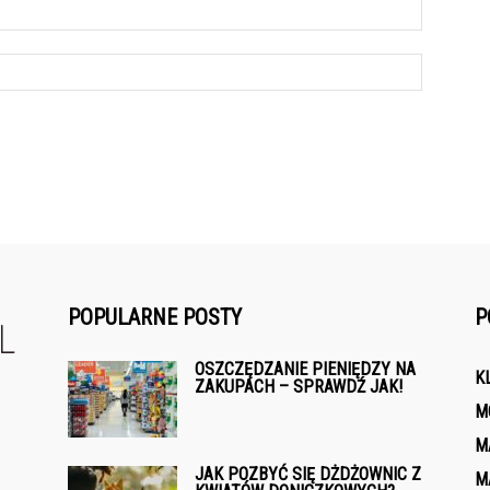
POPULARNE POSTY
P
OSZCZĘDZANIE PIENIĘDZY NA
K
ZAKUPACH – SPRAWDŹ JAK!
M
M
JAK POZBYĆ SIĘ DŻDŻOWNIC Z
M