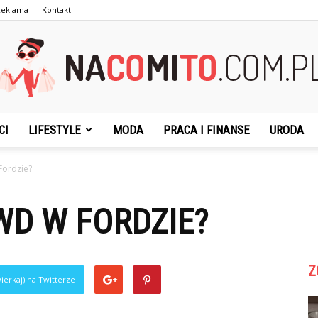
Reklama
Kontakt
CI
LIFESTYLE
MODA
PRACA I FINANSE
URODA
NaCoMiTo.com.pl
Fordzie?
WD W FORDZIE?
Z
ierkaj) na Twitterze