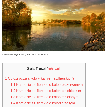
Co oznaczają kolory kamieni szlifierskich?
Spis Treści
[
schowaj
]
1
Co oznaczają kolory kamieni szlifierskich?
1.1
Kamienie szlifierskie o kolorze czerwonym
1.2
Kamienie szlifierskie o kolorze niebieskim
1.3
Kamienie szlifierskie o kolorze zielonym
1.4
Kamienie szlifierskie o kolorze żółtym