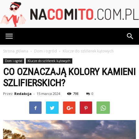
NaCoMiTo.com.pl
Strona główna
Dom i ogród
Klucze do szlifierek kątowych
Dom i ogród
Klucze do szlifierek kątowych
CO OZNACZAJĄ KOLORY KAMIENI
SZLIFIERSKICH?
Przez
Redakcja
-
15 marca 2024
798
0