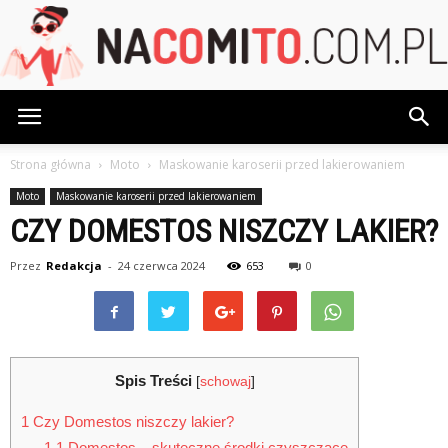
NaCoMiTo.com.pl
Strona główna
Moto
Maskowanie karoserii przed lakierowaniem
Moto
Maskowanie karoserii przed lakierowaniem
CZY DOMESTOS NISZCZY LAKIER?
Przez
Redakcja
-
24 czerwca 2024
653
0
Spis Treści
[
schowaj
]
1
Czy Domestos niszczy lakier?
1.1
Domestos – skuteczne środki czyszczące