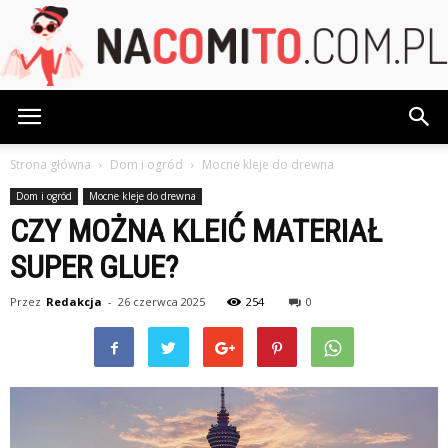
NaCoMiTo.com.pl
Strona główna
Dom i ogród
Mocne kleje do drewna
Dom i ogród
Mocne kleje do drewna
CZY MOŻNA KLEIĆ MATERIAŁ
SUPER GLUE?
Przez
Redakcja
-
26 czerwca 2025
254
0