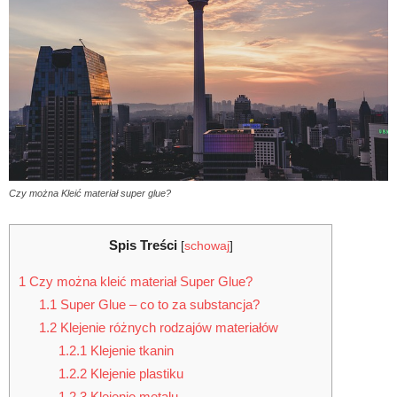
Czy można Kleić materiał super glue?
Spis Treści
[
schowaj
]
1
Czy można kleić materiał Super Glue?
1.1
Super Glue – co to za substancja?
1.2
Klejenie różnych rodzajów materiałów
1.2.1
Klejenie tkanin
1.2.2
Klejenie plastiku
1.2.3
Klejenie metalu