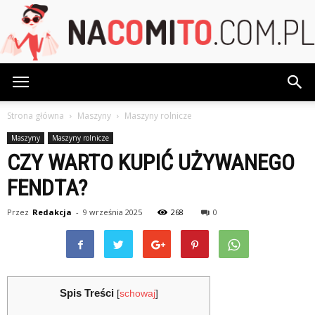
NaCoMiTo.com.pl
Strona główna
Maszyny
Maszyny rolnicze
Maszyny
Maszyny rolnicze
CZY WARTO KUPIĆ UŻYWANEGO
FENDTA?
Przez
Redakcja
-
9 września 2025
268
0
Spis Treści
[
schowaj
]