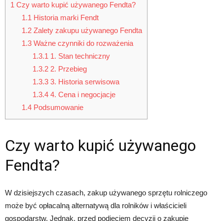
1
Czy warto kupić używanego Fendta?
1.1
Historia marki Fendt
1.2
Zalety zakupu używanego Fendta
1.3
Ważne czynniki do rozważenia
1.3.1
1. Stan techniczny
1.3.2
2. Przebieg
1.3.3
3. Historia serwisowa
1.3.4
4. Cena i negocjacje
1.4
Podsumowanie
Czy warto kupić używanego
Fendta?
W dzisiejszych czasach, zakup używanego sprzętu rolniczego
może być opłacalną alternatywą dla rolników i właścicieli
gospodarstw. Jednak, przed podjęciem decyzji o zakupie