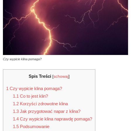
Czy wypicie klina pomaga?
Spis Treści
[
schowaj
]
1
Czy wypicie klina pomaga?
1.1
Co to jest klin?
1.2
Korzyści zdrowotne klina
1.3
Jak przygotować napar z klina?
1.4
Czy wypicie klina naprawdę pomaga?
1.5
Podsumowanie