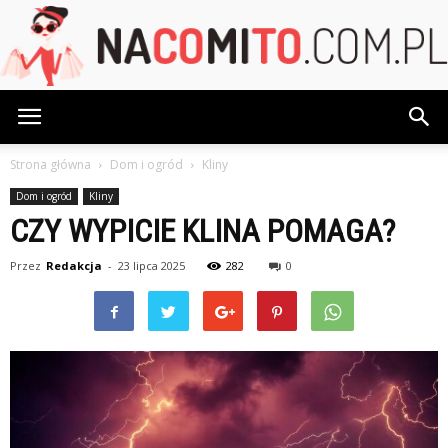
NaCoMiTo.com.pl
Strona główna
Dom i ogród
Kliny
Dom i ogród
Kliny
CZY WYPICIE KLINA POMAGA?
Przez
Redakcja
-
23 lipca 2025
282
0