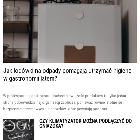
Jak lodówki na odpady pomagają utrzymać higienę
w gastronomii latem?
W profesjonalnej gastronomii dbałość o świeżość produktów to tylko jedna
strona odpowiedzialnej organizacji zaplecza, ponieważ równie istotne jest
bezpieczne przechowywanie odpadów, które powstają podczas...
CZY KLIMATYZATOR MOŻNA PODŁĄCZYĆ DO
GNIAZDKA?