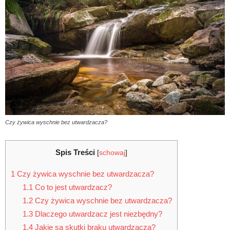
Czy żywica wyschnie bez utwardzacza?
Spis Treści
[
schowaj
]
1
Czy żywica wyschnie bez utwardzacza?
1.1
Co to jest utwardzacz?
1.2
Czy żywica wyschnie bez utwardzacza?
1.3
Dlaczego utwardzacz jest niezbędny?
1.4
Jakie są skutki braku utwardzacza?