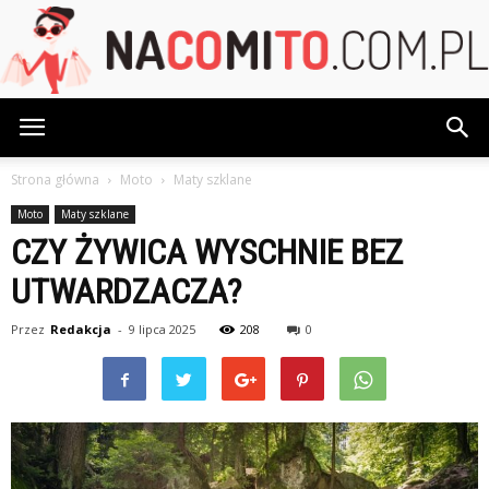
NaCoMiTo.com.pl
Strona główna
Moto
Maty szklane
Moto
Maty szklane
CZY ŻYWICA WYSCHNIE BEZ
UTWARDZACZA?
Przez
Redakcja
-
9 lipca 2025
208
0