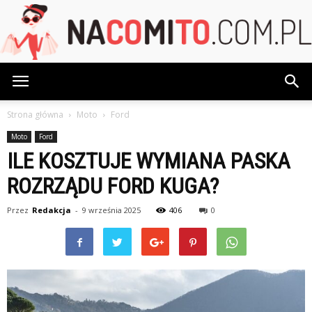
NaCoMiTo.com.pl
Strona główna
Moto
Ford
Moto
Ford
ILE KOSZTUJE WYMIANA PASKA
ROZRZĄDU FORD KUGA?
Przez
Redakcja
-
9 września 2025
406
0