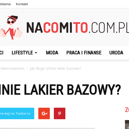
eklama
Kontakt
CI
LIFESTYLE
MODA
PRACA I FINANSE
URODA
NaCoMiTo.com.pl
 lakierowaniem
Jak długo schnie lakier bazowy?
NIE LAKIER BAZOWY?
Z
ierkaj) na Twitterze