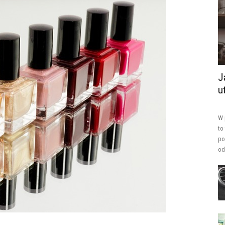
J
u
W 
to
po
od