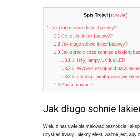
Spis Treści
[
schowaj
]
1
Jak długo schnie lakier bazowy?
1.1
Co to jest lakier bazowy?
1.2
Jak długo schnie lakier bazowy?
1.3
Jak skrócić czas schnięcia lakieru b
1.3.1
1. Użyj lampy UV lub LED
1.3.2
2. Wybierz szybkoschnący lakie
1.3.3
3. Zastosuj cienką warstwę laki
1.4
Podsumowanie
Jak długo schnie laki
Wielu z nas uwielbia malować paznokcie i eks
uzyskać trwały i piękny efekt, ważne jest, aby 