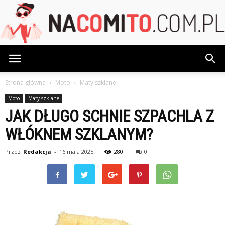
NaCoMiTo.com.pl
Strona główna
Moto
Maty szklane
Moto
Maty szklane
JAK DŁUGO SCHNIE SZPACHLA Z
WŁÓKNEM SZKLANYM?
Przez
Redakcja
-
16 maja 2025
280
0