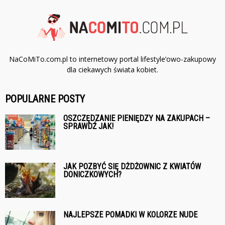
NaCoMiTo.com.pl to internetowy portal lifestyle’owo-zakupowy
dla ciekawych świata kobiet.
POPULARNE POSTY
OSZCZĘDZANIE PIENIĘDZY NA ZAKUPACH –
SPRAWDŹ JAK!
JAK POZBYĆ SIĘ DŻDŻOWNIC Z KWIATÓW
DONICZKOWYCH?
NAJLEPSZE POMADKI W KOLORZE NUDE