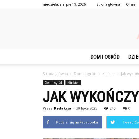
niedziela, sierpień 9, 2026
Strona główna
O nas
DOM I OGRÓD
DZIE
Strona główna
Dom i ogród
Klinkier
Jak wykońc
Dom i ogród
Klinkier
JAK WYKOŃCZYĆ
Przez
Redakcja
-
30 lipca 2025
245
0
Podziel się na Facebooku
Tweet (Ćw