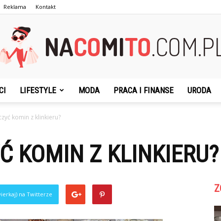
Reklama
Kontakt
CI
LIFESTYLE
MODA
PRACA I FINANSE
URODA
NaCoMiTo.com.pl
zyć komin z klinkieru?
 KOMIN Z KLINKIERU?
Z
ierkaj) na Twitterze