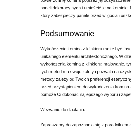
powierzchnię komina poprzez jej oczyszczenie 
paneli dekoracyjnych i umieścić je na komini
który zabezpieczy panele przed wilgocią i usz
Podsumowanie
Wykończenie komina z klinkieru może być fas
unikalnego elementu architektonicznego. W dz
wykończenia komina z klinkieru: malowanie, ty
tych metod ma swoje zalety i pozwala na uzys
metody zależy od Twoich preferencji estetyczny
przed przystąpieniem do wykończenia komina z k
pomoże Ci dokonać najlepszego wyboru i zapew
Wezwanie do działania:
Zapraszamy do zapoznania się z poradnikiem d