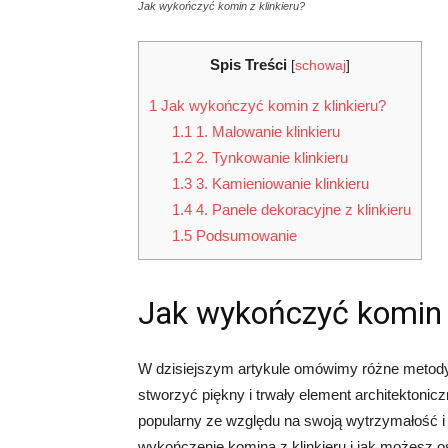
Jak wykończyć komin z klinkieru?
Spis Treści
[
schowaj
]
1
Jak wykończyć komin z klinkieru?
1.1
1. Malowanie klinkieru
1.2
2. Tynkowanie klinkieru
1.3
3. Kamieniowanie klinkieru
1.4
4. Panele dekoracyjne z klinkieru
1.5
Podsumowanie
Jak wykończyć komin z
W dzisiejszym artykule omówimy różne metody 
stworzyć piękny i trwały element architektoniczny
popularny ze względu na swoją wytrzymałość i 
wykończenie komina z klinkieru i jak możesz 