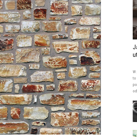
J
u
W 
to
po
od