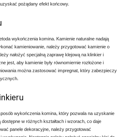
uzyskać pożądany efekt końcowy.
u
metoda wykończenia komina. Kamienie naturalne nadają
wykonać kamieniowanie, należy przygotować kamienie o
ależy nałożyć specjalną zaprawę klejową na klinkier i
e jest, aby kamienie były równomiernie rozłożone i
niowania można zastosować impregnat, który zabezpieczy
rycznych.
inkieru
y sposób wykończenia komina, który pozwala na uzyskanie
 dostępne w różnych kształtach i wzorach, co daje
ować panele dekoracyjne, należy przygotować