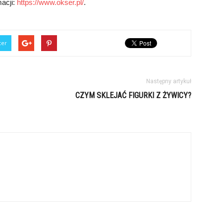
macji:
https://www.okser.pl/
.
ter
Następny artykuł
CZYM SKLEJAĆ FIGURKI Z ŻYWICY?