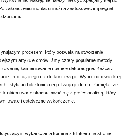
i wyrównanie. Następnie należy nałożyć specjalny klej do
e. Po zakończeniu montażu można zastosować impregnat,
kodzeniami.
cynującym procesem, który pozwala na stworzenie
isiejszym artykule omówiliśmy cztery popularne metody
nkowanie, kamieniowanie i panele dekoracyjne. Każda z
kanie imponującego efektu końcowego. Wybór odpowiedniej
ch i stylu architektonicznego Twojego domu. Pamiętaj, że
linkieru warto skonsultować się z profesjonalistą, który
ni trwałe i estetyczne wykończenie.
otyczącym wykańczania komina z klinkieru na stronie