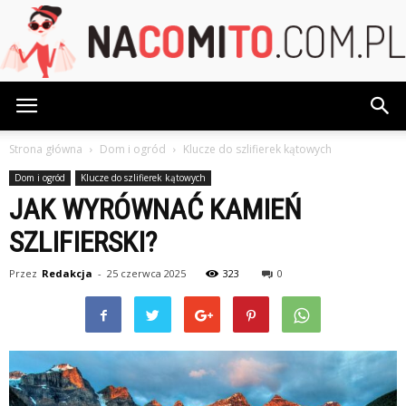
NaCoMiTo.com.pl
Strona główna
Dom i ogród
Klucze do szlifierek kątowych
Dom i ogród
Klucze do szlifierek kątowych
JAK WYRÓWNAĆ KAMIEŃ
SZLIFIERSKI?
Przez
Redakcja
-
25 czerwca 2025
323
0