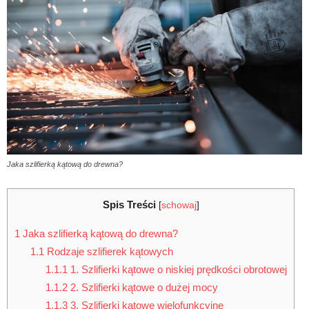
Jaka szlifierką kątową do drewna?
Spis Treści
[
schowaj
]
1
Jaka szlifierką kątową do drewna?
1.1
Rodzaje szlifierek kątowych
1.1.1
1. Szlifierki kątowe o niskiej prędkości obrotowej
1.1.2
2. Szlifierki kątowe o dużej mocy
1.1.3
3. Szlifierki kątowe wielofunkcyjne