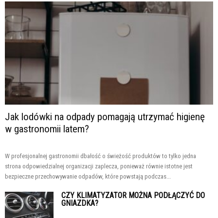
Jak lodówki na odpady pomagają utrzymać higienę
w gastronomii latem?
W profesjonalnej gastronomii dbałość o świeżość produktów to tylko jedna
strona odpowiedzialnej organizacji zaplecza, ponieważ równie istotne jest
bezpieczne przechowywanie odpadów, które powstają podczas...
CZY KLIMATYZATOR MOŻNA PODŁĄCZYĆ DO
GNIAZDKA?