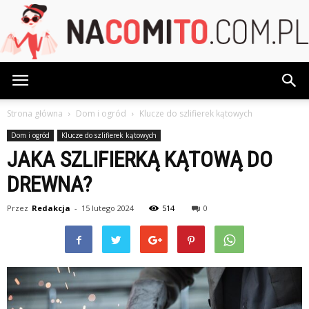
NaCoMiTo.com.pl
Strona główna
Dom i ogród
Klucze do szlifierek kątowych
Dom i ogród
Klucze do szlifierek kątowych
JAKA SZLIFIERKĄ KĄTOWĄ DO
DREWNA?
Przez
Redakcja
-
15 lutego 2024
514
0