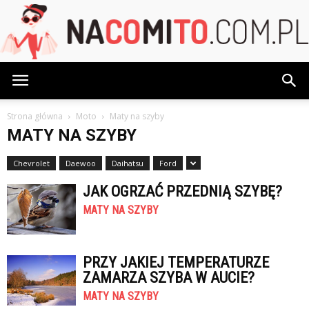
NaCoMiTo.com.pl
Strona główna
Moto
Maty na szyby
MATY NA SZYBY
Chevrolet
Daewoo
Daihatsu
Ford
JAK OGRZAĆ PRZEDNIĄ SZYBĘ?
MATY NA SZYBY
PRZY JAKIEJ TEMPERATURZE
ZAMARZA SZYBA W AUCIE?
MATY NA SZYBY