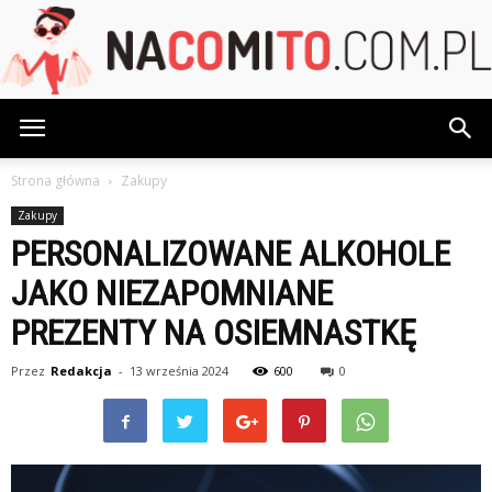
NaCoMiTo.com.pl
Strona główna
Zakupy
Zakupy
PERSONALIZOWANE ALKOHOLE
JAKO NIEZAPOMNIANE
PREZENTY NA OSIEMNASTKĘ
Przez
Redakcja
-
13 września 2024
600
0