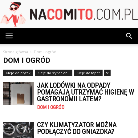
NaCoMiTo.com.pl
Strona główna
Dom i ogród
DOM I OGRÓD
Kleje do płytek
Kleje do styropianu
Kleje do tapet
JAK LODÓWKI NA ODPADY
POMAGAJĄ UTRZYMAĆ HIGIENĘ W
GASTRONOMII LATEM?
DOM I OGRÓD
CZY KLIMATYZATOR MOŻNA
PODŁĄCZYĆ DO GNIAZDKA?