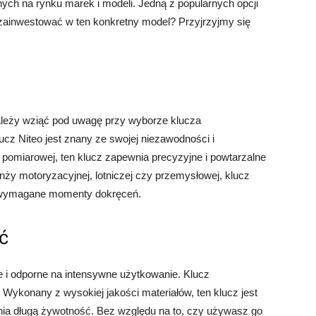
ych na rynku marek i modeli. Jedną z popularnych opcji
zainwestować w ten konkretny model? Przyjrzyjmy się
ależy wziąć pod uwagę przy wyborze klucza
cz Niteo jest znany ze swojej niezawodności i
 pomiarowej, ten klucz zapewnia precyzyjne i powtarzalne
nży motoryzacyjnej, lotniczej czy przemysłowej, klucz
 wymagane momenty dokręceń.
ć
 i odporne na intensywne użytkowanie. Klucz
ykonany z wysokiej jakości materiałów, ten klucz jest
ia długą żywotność. Bez względu na to, czy używasz go