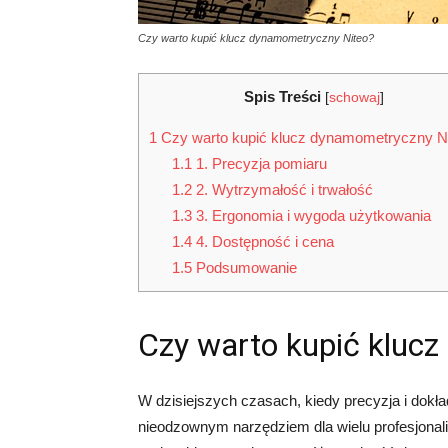
Czy warto kupić klucz dynamometryczny Niteo?
Spis Treści
[
schowaj
]
1
Czy warto kupić klucz dynamometryczny N
1.1
1. Precyzja pomiaru
1.2
2. Wytrzymałość i trwałość
1.3
3. Ergonomia i wygoda użytkowania
1.4
4. Dostępność i cena
1.5
Podsumowanie
Czy warto kupić kluc
W dzisiejszych czasach, kiedy precyzja i dok
nieodzownym narzędziem dla wielu profesjona