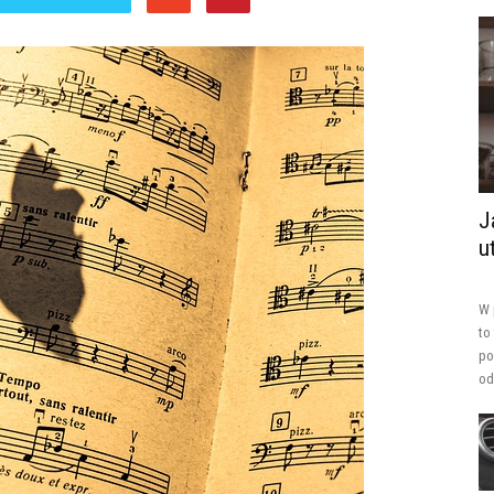
J
u
W 
to
po
od