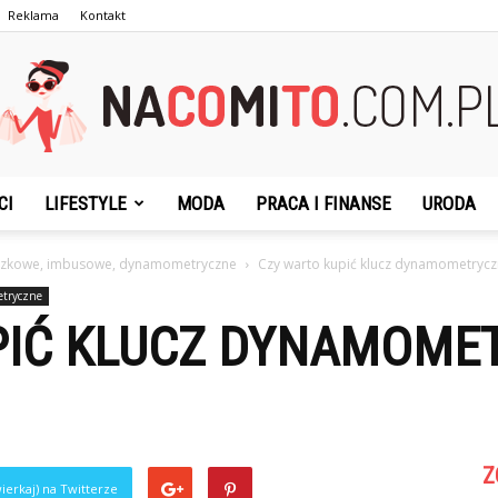
Reklama
Kontakt
CI
LIFESTYLE
MODA
PRACA I FINANSE
URODA
NaCoMiTo.com.pl
czkowe, imbusowe, dynamometryczne
Czy warto kupić klucz dynamometrycz
etryczne
PIĆ KLUCZ DYNAMOME
Z
ierkaj) na Twitterze