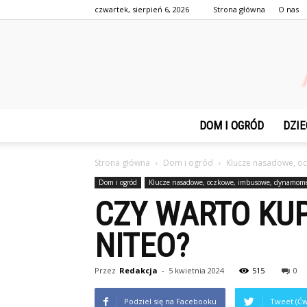
czwartek, sierpień 6, 2026
Strona główna
O nas
DOM I OGRÓD
DZIE
Strona główna
Dom i ogród
Klucze nasadowe, o
Dom i ogród
Klucze nasadowe, oczkowe, imbusowe, dynamom
CZY WARTO KU
NITEO?
Przez
Redakcja
-
5 kwietnia 2024
515
0
Podziel się na Facebooku
Tweet (Ćw