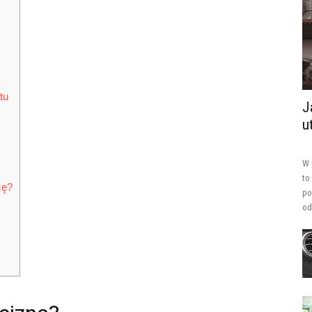
tu
J
u
W 
to
cę?
po
od