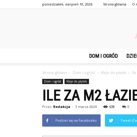
poniedziałek, sierpień 10, 2026
Strona główna
O 
DOM I OGRÓD
DZIE
Strona główna
Dom i ogród
Kleje do płytek
Il
Dom i ogród
Kleje do płytek
ILE ZA M2 ŁAZ
Przez
Redakcja
-
3 marca 2024
638
0
Podziel się na Facebooku
Tweet (Ćw