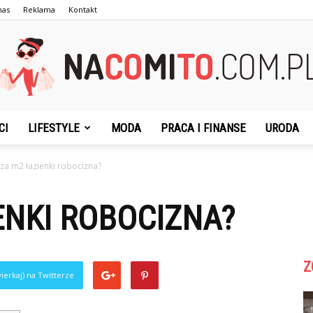
nas
Reklama
Kontakt
CI
LIFESTYLE
MODA
PRACA I FINANSE
URODA
NaCoMiTo.com.pl
e za m2 łazienki robocizna?
IENKI ROBOCIZNA?
Z
ierkaj) na Twitterze