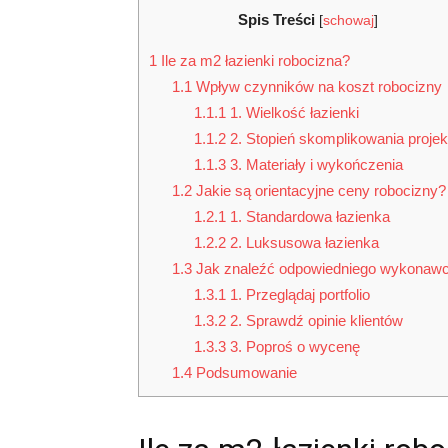
Spis Treści
[
schowaj
]
1
Ile za m2 łazienki robocizna?
1.1
Wpływ czynników na koszt robocizny
1.1.1
1. Wielkość łazienki
1.1.2
2. Stopień skomplikowania projek
1.1.3
3. Materiały i wykończenia
1.2
Jakie są orientacyjne ceny robocizny?
1.2.1
1. Standardowa łazienka
1.2.2
2. Luksusowa łazienka
1.3
Jak znaleźć odpowiedniego wykonaw
1.3.1
1. Przeglądaj portfolio
1.3.2
2. Sprawdź opinie klientów
1.3.3
3. Poproś o wycenę
1.4
Podsumowanie