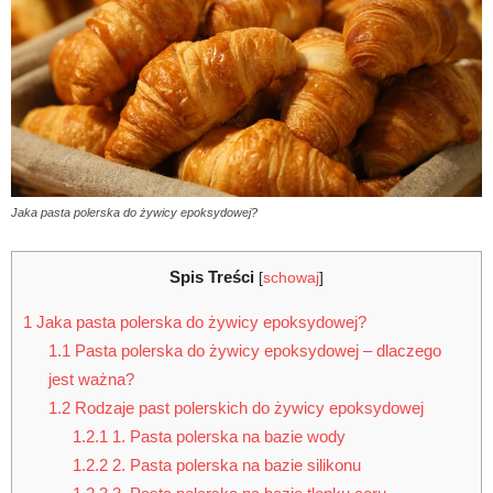
Jaka pasta polerska do żywicy epoksydowej?
Spis Treści
[
schowaj
]
1
Jaka pasta polerska do żywicy epoksydowej?
1.1
Pasta polerska do żywicy epoksydowej – dlaczego
jest ważna?
1.2
Rodzaje past polerskich do żywicy epoksydowej
1.2.1
1. Pasta polerska na bazie wody
1.2.2
2. Pasta polerska na bazie silikonu