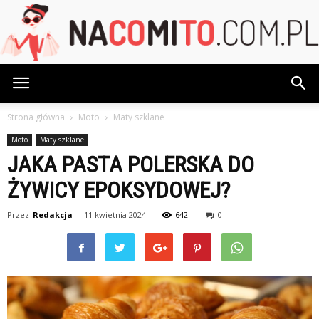
NaCoMiTo.com.pl
Strona główna
Moto
Maty szklane
Moto
Maty szklane
JAKA PASTA POLERSKA DO
ŻYWICY EPOKSYDOWEJ?
Przez
Redakcja
-
11 kwietnia 2024
642
0