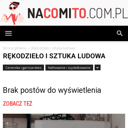
NaCoMiTo.com.pl
Strona główna
Rękodzieło i sztuka ludowa
RĘKODZIEŁO I SZTUKA LUDOWA
Ceramika i garncarstwo
Haftowanie i szydełkowanie
Brak postów do wyświetlenia
ZOBACZ TEŻ