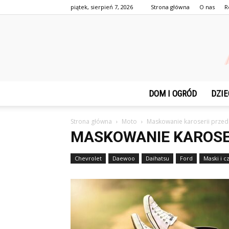
piątek, sierpień 7, 2026
Strona główna
O nas
R
DOM I OGRÓD
DZIE
Strona główna
Moto
Maskowanie karoserii przed
MASKOWANIE KAROSE
Chevrolet
Daewoo
Daihatsu
Ford
Maski i 