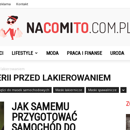
eklama
Kontakt
CI
LIFESTYLE
MODA
PRACA I FINANSE
URODA
NaCoMiTo.com.pl
 lakierowaniem
RII PRZED LAKIEROWANIEM
części do masek samochodowych
Maski lakiernicze
Maski spawalnicze
Z
JAK SAMEMU
PRZYGOTOWAĆ
SAMOCHÓD DO